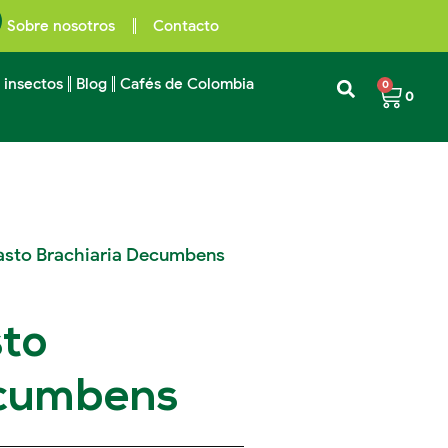
Sobre nosotros
Contacto
 insectos
Blog
Cafés de Colombia
0
0
Pasto Brachiaria Decumbens
sto
ecumbens