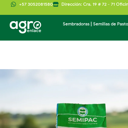
+57 3052081580
Dirección: Cra. 19 # 72 - 71 Ofici
Sembradoras
Semillas de Past