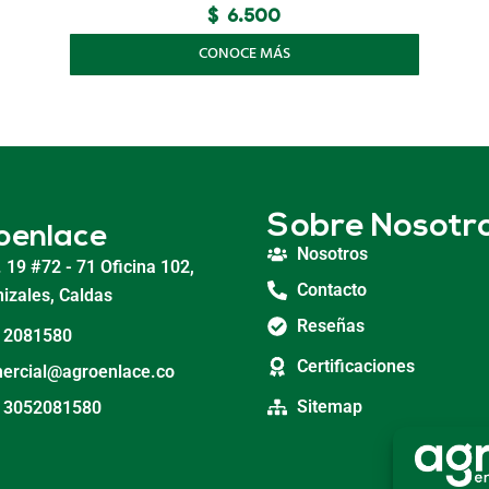
$
6.500
CONOCE MÁS
Sobre Nosotr
oenlace
Nosotros
. 19 #72 - 71 Oficina 102,
Contacto
izales, Caldas
Reseñas
 2081580
Certificaciones
ercial@agroenlace.co
Sitemap
 3052081580