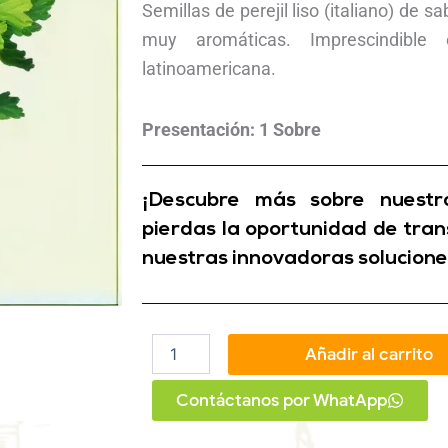
Semillas de perejil liso (italiano) de 
muy aromáticas. Imprescindible
latinoamericana.
Presentación: 1 Sobre
¡Descubre más sobre nuestro
pierdas la oportunidad de tran
nuestras innovadoras solucione
Semillas
Añadir al carrito
de
Perejil
Contáctanos por WhatApp
Liso
cantidad