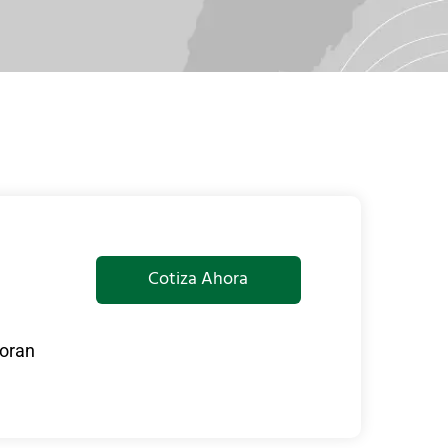
Cotiza Ahora
joran