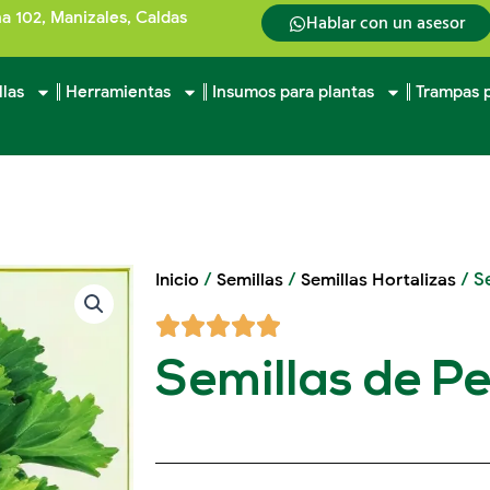
na 102, Manizales, Caldas
Hablar con un asesor
llas
Herramientas
Insumos para plantas
Trampas p
/
/
/ Se
Inicio
Semillas
Semillas Hortalizas
Semillas de Per