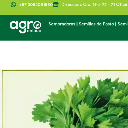
Ir
+57 3052081580
Dirección: Cra. 19 # 72 - 71 Ofici
al
contenido
Sembradoras
Semillas de Pasto
Semi