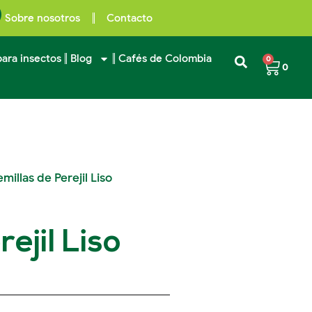
Sobre nosotros
Contacto
Carri
ara insectos
Blog
Cafés de Colombia
0
0
millas de Perejil Liso
ejil Liso