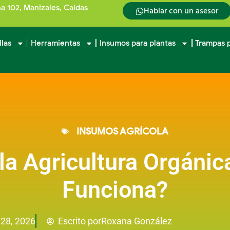
na 102, Manizales, Caldas
Hablar con un asesor
llas
Herramientas
Insumos para plantas
Trampas p
INSUMOS AGRÍCOLA
la Agricultura Orgáni
Funciona?
Roxana González
28, 2026
Escrito por