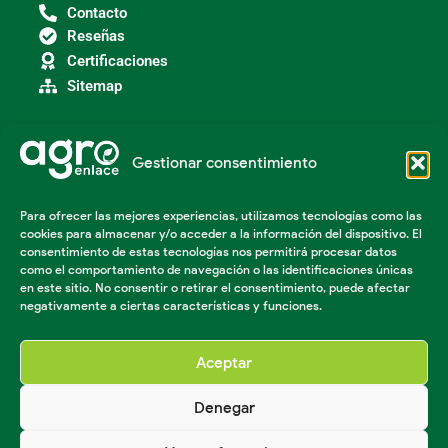
Contacto
Reseñas
Certificaciones
Sitemap
Gestionar consentimiento
Categorías
Agroindustria
Para ofrecer las mejores experiencias, utilizamos tecnologías como las
Insumos Agrícolas
cookies para almacenar y/o acceder a la información del dispositivo. El
Maquinaria Agroindustrial
consentimiento de estas tecnologías nos permitirá procesar datos
Maquinaria Industrial
como el comportamiento de navegación o las identificaciones únicas
Acondicionador de suelos
en este sitio. No consentir o retirar el consentimiento, puede afectar
negativamente a ciertas características y funciones.
Herramientas Agricolas
Aceptar
Denegar
© Agro enlace 2023 Todos los derechos reservados.