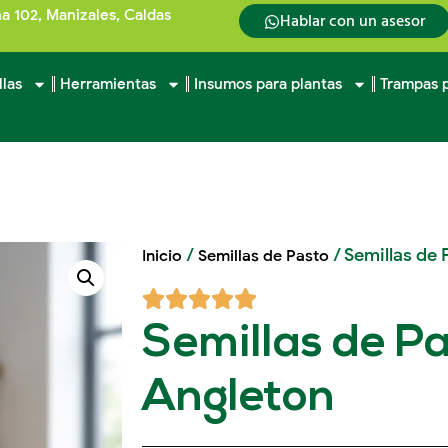
na 102, Manizales, Caldas
Hablar con un asesor
llas
Herramientas
Insumos para plantas
Trampas p
/
/ Semillas de
Inicio
Semillas de Pasto
Semillas de P
Angleton