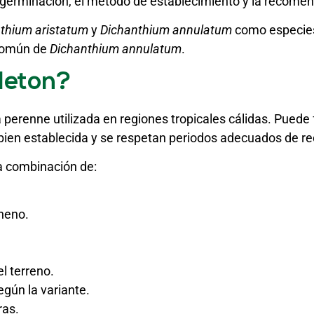
de germinación, el método de establecimiento y la recomen
thium aristatum
y
Dichanthium annulatum
como especies
común de
Dichanthium annulatum
.
leton?
 perenne utilizada en regiones tropicales cálidas. Puede
bien establecida y se respetan periodos adecuados de r
la combinación de:
heno.
l terreno.
gún la variante.
ras.