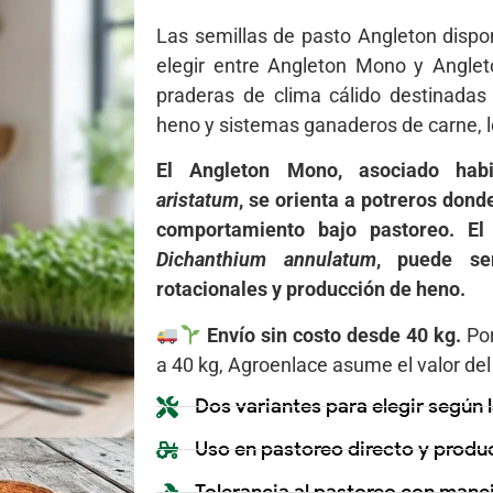
Las semillas de pasto Angleton dispo
elegir entre Angleton Mono y Anglet
praderas de clima cálido destinadas 
heno y sistemas ganaderos de carne, l
El Angleton Mono, asociado ha
aristatum
, se orienta a potreros dond
comportamiento bajo pastoreo. El
Dichanthium annulatum
, puede se
rotacionales y producción de heno.
Envío sin costo desde 40 kg.
Po
a 40 kg, Agroenlace asume el valor del 
Dos variantes para elegir según l
Uso en pastoreo directo y produ
Tolerancia al pastoreo con man