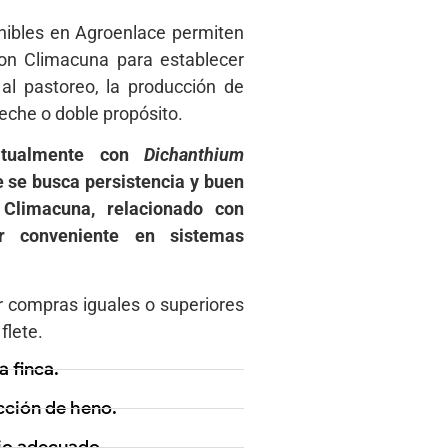
nibles en Agroenlace permiten
on Climacuna para establecer
al pastoreo, la producción de
eche o doble propósito.
bitualmente con
Dichanthium
e se busca persistencia y buen
 Climacuna, relacionado con
r conveniente en sistemas
r compras iguales o superiores
flete.
a finca.
cción de heno.
ejo adecuado.