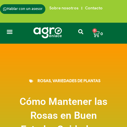
Ir
al
Hablar con un asesor
Sobre nosotros
Contacto
contenido
Carrito
0
0
ROSAS
,
VARIEDADES DE PLANTAS
Cómo Mantener las
Rosas en Buen