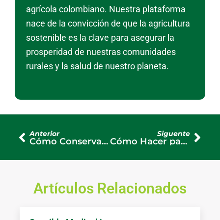
agrícola colombiano. Nuestra plataforma
nace de la convicción de que la agricultura
sostenible es la clave para asegurar la
prosperidad de nuestras comunidades
rurales y la salud de nuestro planeta.
Ant
Sigu
Anterior
Siguente
Cómo Conservar una Rosa Cortada: Consejos Prácticos para Alargar su Frescura
Cómo Hacer para que Florezcan las Rosas: Guía Completa de Cuidados
Artículos Relacionados