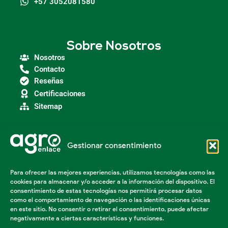
+57 3052081580
Sobre Nosotros
Nosotros
Contacto
Reseñas
Certificaciones
Sitemap
Gestionar consentimiento
Categorías
Agroindustria
Para ofrecer las mejores experiencias, utilizamos tecnologías como las
Insumos Agrícolas
cookies para almacenar y/o acceder a la información del dispositivo. El
Maquinaria Agroindustrial
consentimiento de estas tecnologías nos permitirá procesar datos
Maquinaria Industrial
como el comportamiento de navegación o las identificaciones únicas
Acondicionador de suelos
en este sitio. No consentir o retirar el consentimiento, puede afectar
negativamente a ciertas características y funciones.
Herramientas Agricolas