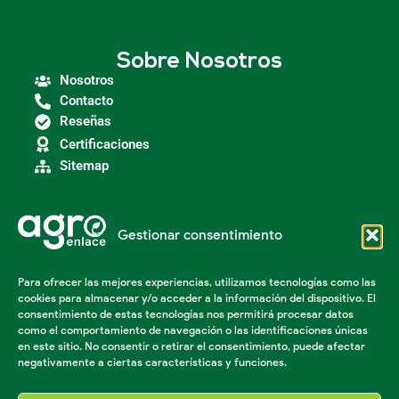
Sobre Nosotros
Nosotros
Contacto
Reseñas
Certificaciones
Sitemap
Gestionar consentimiento
Categorías
Agroindustria
Para ofrecer las mejores experiencias, utilizamos tecnologías como las
Insumos Agrícolas
cookies para almacenar y/o acceder a la información del dispositivo. El
Maquinaria Agroindustrial
consentimiento de estas tecnologías nos permitirá procesar datos
Maquinaria Industrial
como el comportamiento de navegación o las identificaciones únicas
Acondicionador de suelos
en este sitio. No consentir o retirar el consentimiento, puede afectar
negativamente a ciertas características y funciones.
Herramientas Agricolas