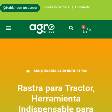
Hablar con un asesor
Sobre nosotros
Contacto
0
0
Semillas de Pasto
Insumos para plantas
Trampas para insectos
Cafés de Colombia
MAQUINARIA AGROINDUSTRIAL
Rastra para Tractor,
Herramienta
Indispensable para