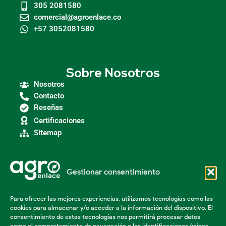
305 2081580
comercial@agroenlace.co
+57 3052081580
Sobre Nosotros
Nosotros
Contacto
Reseñas
Certificaciones
Sitemap
Gestionar consentimiento
Categorías
Agroindustria
Para ofrecer las mejores experiencias, utilizamos tecnologías como las
Insumos Agrícolas
cookies para almacenar y/o acceder a la información del dispositivo. El
Maquinaria Agroindustrial
consentimiento de estas tecnologías nos permitirá procesar datos
Maquinaria Industrial
como el comportamiento de navegación o las identificaciones únicas