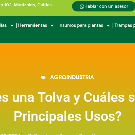
na 102, Manizales, Caldas
Hablar con un asesor
llas
Herramientas
Insumos para plantas
Trampas p
AGROINDUSTRIA
s una Tolva y Cuáles 
Principales Usos?