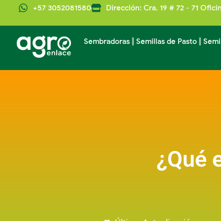
Ir
+57 3052081580
Dirección: Cra. 19 # 72 - 71 Ofici
al
contenido
Sembradoras
Semillas de Pasto
Semi
¿Qué e