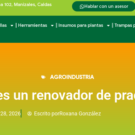
na 102, Manizales, Caldas
Hablar con un asesor
llas
Herramientas
Insumos para plantas
Trampas p
AGROINDUSTRIA
es un renovador de pra
Roxana González
28, 2026
Escrito por