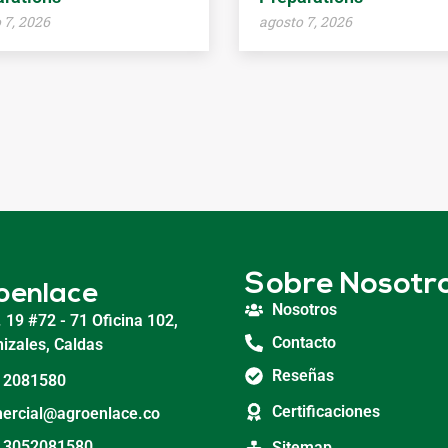
 7, 2026
agosto 7, 2026
Sobre Nosotr
oenlace
Nosotros
. 19 #72 - 71 Oficina 102,
Contacto
izales, Caldas
Reseñas
 2081580
Certificaciones
ercial@agroenlace.co
 3052081580
Sitemap