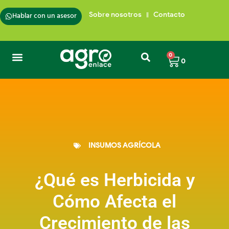
Hablar con un asesor
Sobre nosotros
Contacto
0
0
Semillas de Pasto
Insumos para plantas
Trampas para insectos
Cafés de Colombia
INSUMOS AGRÍCOLA
¿Qué es Herbicida y
Cómo Afecta el
Crecimiento de las