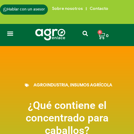
Hablar con un asesor
Sobre nosotros
Contacto
0
0
Semillas de Pasto
Insumos para plantas
Trampas para insectos
Cafés de Colombia
AGROINDUSTRIA
,
INSUMOS AGRÍCOLA
¿Qué contiene el
concentrado para
caballos?