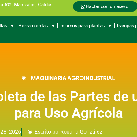
na 102, Manizales, Caldas
Hablar con un asesor
llas
Herramientas
Insumos para plantas
Trampas p
MAQUINARIA AGROINDUSTRIAL
leta de las Partes de
para Uso Agrícola
Roxana González
28, 2026
Escrito por