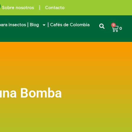
Sobre nosotros
Contacto
ara insectos
Blog
Cafés de Colombia
0
0
 una Bomba