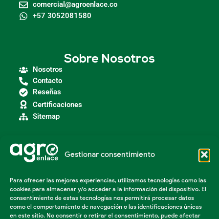
comercial@agroenlace.co
+57 3052081580
Sobre Nosotros
Nosotros
Contacto
Reseñas
Certificaciones
Sitemap
Gestionar consentimiento
Categorías
Agroindustria
Para ofrecer las mejores experiencias, utilizamos tecnologías como las
Insumos Agrícolas
cookies para almacenar y/o acceder a la información del dispositivo. El
Maquinaria Agroindustrial
consentimiento de estas tecnologías nos permitirá procesar datos
Maquinaria Industrial
como el comportamiento de navegación o las identificaciones únicas
Acondicionador de suelos
en este sitio. No consentir o retirar el consentimiento, puede afectar