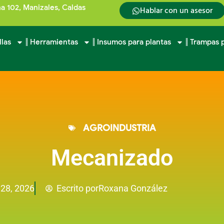
na 102, Manizales, Caldas
Hablar con un asesor
llas
Herramientas
Insumos para plantas
Trampas p
AGROINDUSTRIA
Mecanizado
Roxana González
28, 2026
Escrito por