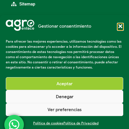
Sitemap
Gestionar consentimiento
Categorías
Agroindustria
Para ofrecer las mejores experiencias, utilizamos tecnologías como las
Insumos Agrícolas
cookies para almacenar y/o acceder a la información del dispositivo. El
Maquinaria Agroindustrial
consentimiento de estas tecnologías nos permitirá procesar datos
Maquinaria Industrial
como el comportamiento de navegación o las identificaciones únicas
Acondicionador de suelos
en este sitio. No consentir o retirar el consentimiento, puede afectar
negativamente a ciertas características y funciones.
Herramientas Agricolas
Aceptar
Denegar
© Agro enlace 2023 Todos los derechos reservados.
Creado por Agencia Roco
Ver preferencias
Política de cookies
Política de Privacidad