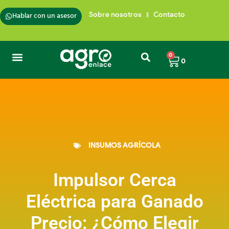
Hablar con un asesor
Sobre nosotros
Contacto
0
0
Semillas de Pasto
Insumos para plantas
Trampas para insectos
Cafés de Colombia
INSUMOS AGRÍCOLA
Impulsor Cerca
Eléctrica para Ganado
Precio: ¿Cómo Elegir