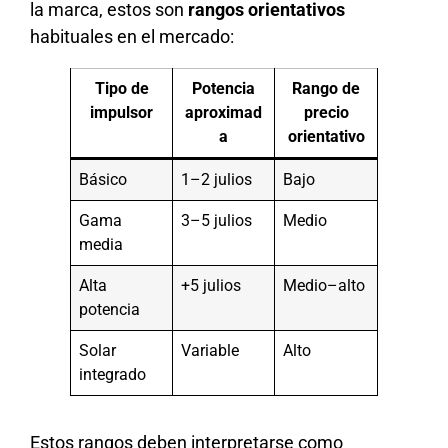
la marca, estos son
rangos orientativos
habituales en el mercado:
Tipo de
Potencia
Rango de
impulsor
aproximad
precio
a
orientativo
Básico
1–2 julios
Bajo
Gama
3–5 julios
Medio
media
Alta
+5 julios
Medio–alto
potencia
Solar
Variable
Alto
integrado
Estos rangos deben interpretarse como