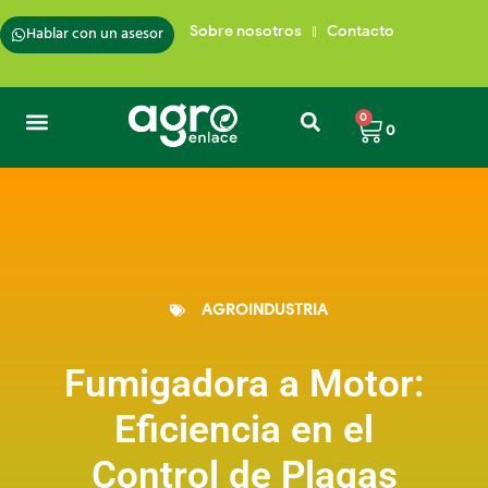
Hablar con un asesor
Sobre nosotros
Contacto
0
0
Semillas de Pasto
Insumos para plantas
Trampas para insectos
Cafés de Colombia
AGROINDUSTRIA
Fumigadora a Motor:
Eficiencia en el
Control de Plagas