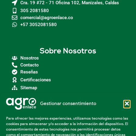
Cra. 19 #72 - 71 Oficina 102, Manizales, Caldas
305 2081580
comercial@agroenlace.co
+57 3052081580
Sobre Nosotros
Nosotros
Contacto
Reseñas
Certificaciones
Sitemap
Gestionar consentimiento
Categorías
Para ofrecer las mejores experiencias, utilizamos tecnologías como las
Agroindustria
cookies para almacenar y/o acceder a la información del dispositivo. El
Insumos Agrícolas
consentimiento de estas tecnologías nos permitirá procesar datos
Maquinaria Agroindustrial
como el comportamiento de navegación o las identificaciones únicas