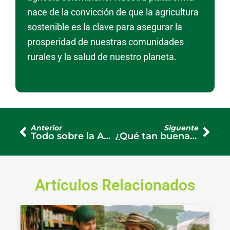
nace de la convicción de que la agricultura
sostenible es la clave para asegurar la
prosperidad de nuestras comunidades
rurales y la salud de nuestro planeta.
Ant
Sigu
Anterior
Siguente
Todo sobre la Abonadora, ¿Es más eficiente?
¿Qué tan buena es la Guadañadora Shindaiwa? Calidad y Rendimiento
Artículos Relacionados