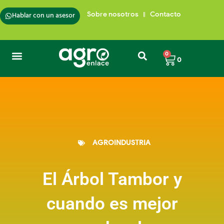
Ir
al
Hablar con un asesor
Sobre nosotros
Contacto
contenido
Carrito
0
0
AGROINDUSTRIA
El Árbol Tambor y
cuando es mejor