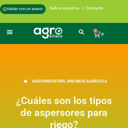
Hablar con un asesor
Sobre nosotros
Contacto
0
0
Semillas de Pasto
Insumos para plantas
Trampas para insectos
Cafés de Colombia
AGROINDUSTRIA
,
INSUMOS AGRÍCOLA
¿Cuáles son los tipos
de aspersores para
riego?