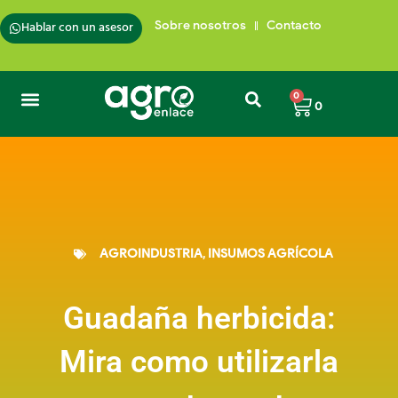
Ir
al
Hablar con un asesor
Sobre nosotros
Contacto
contenido
Carrito
0
0
AGROINDUSTRIA
,
INSUMOS AGRÍCOLA
Guadaña herbicida:
Mira como utilizarla