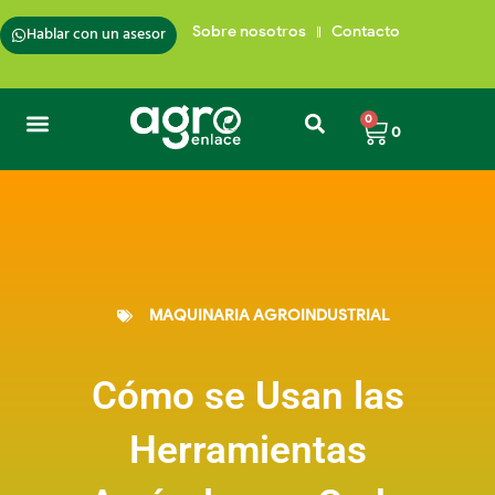
Ir
al
Hablar con un asesor
Sobre nosotros
Contacto
contenido
Carrito
0
0
MAQUINARIA AGROINDUSTRIAL
Cómo se Usan las
Herramientas