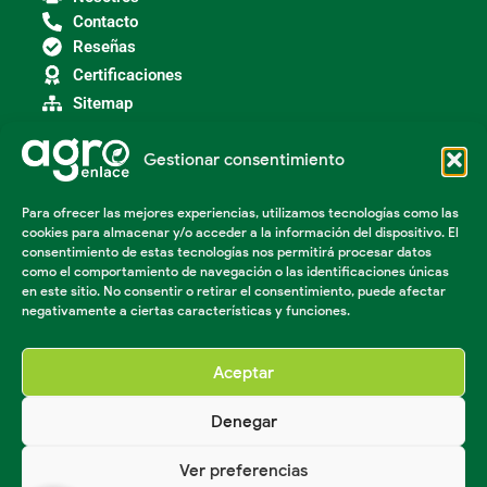
Contacto
Reseñas
Certificaciones
Sitemap
Gestionar consentimiento
Categorías
Para ofrecer las mejores experiencias, utilizamos tecnologías como las
Agroindustria
cookies para almacenar y/o acceder a la información del dispositivo. El
Insumos Agrícolas
consentimiento de estas tecnologías nos permitirá procesar datos
Maquinaria Agroindustrial
como el comportamiento de navegación o las identificaciones únicas
en este sitio. No consentir o retirar el consentimiento, puede afectar
Maquinaria Industrial
negativamente a ciertas características y funciones.
Acondicionador de suelos
Herramientas Agricolas
Aceptar
Denegar
Ver preferencias
© Agro enlace 2023 Todos los derechos reservados.