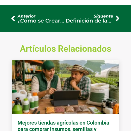
Ant
Sigu
Anterior
Siguente
¿Cómo se Crearon las Herramientas y Cómo Han Evolucionado en la Agroindustria?
Definición de las Herramientas: Base del Trabajo Agrícola Eficiente
Artículos Relacionados
Mejores tiendas agrícolas en Colombia
para comprar insumos, semillas y