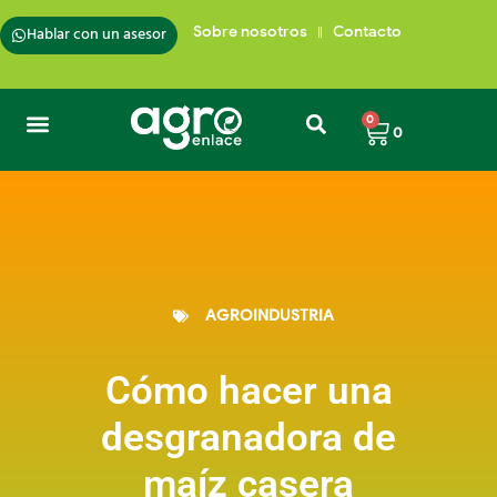
Hablar con un asesor
Sobre nosotros
Contacto
0
0
Semillas de Pasto
Insumos para plantas
Trampas para insectos
Cafés de Colombia
AGROINDUSTRIA
Cómo hacer una
desgranadora de
maíz casera