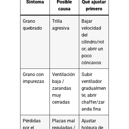
Síntoma
Posible
Qué ajustar
causa
primero
Grano
Trilla
Bajar
quebrado
agresiva
velocidad
del
cilindro/rot
or; abrir un
poco
cóncavos
Grano con
Ventilación
Subir
impurezas
baja /
ventilador
zarandas
gradualmen
muy
te; abrir
cerradas
chaffer/zar
anda fina
Pérdidas
Placas mal
Ajustar
por el
reguladas /
holgura de