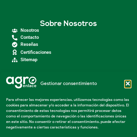
Sobre Nosotros
Nosotros
Contacto
Reseñas
Certificaciones
Sitemap
Gestionar consentimiento
Categorías
Agroindustria
Para ofrecer las mejores experiencias, utilizamos tecnologías como las
Insumos Agrícolas
cookies para almacenar y/o acceder a la información del dispositivo. El
Maquinaria Agroindustrial
consentimiento de estas tecnologías nos permitirá procesar datos
Maquinaria Industrial
como el comportamiento de navegación o las identificaciones únicas
Acondicionador de suelos
en este sitio. No consentir o retirar el consentimiento, puede afectar
negativamente a ciertas características y funciones.
Herramientas Agricolas