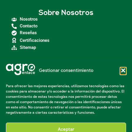
Sobre Nosotros
Nosotros
Contacto
Reseñas
Certificaciones
Sitemap
Gestionar consentimiento
Categorías
Agroindustria
Para ofrecer las mejores experiencias, utilizamos tecnologías como las
Insumos Agrícolas
cookies para almacenar y/o acceder a la información del dispositivo. El
Maquinaria Agroindustrial
consentimiento de estas tecnologías nos permitirá procesar datos
Maquinaria Industrial
como el comportamiento de navegación o las identificaciones únicas
Acondicionador de suelos
en este sitio. No consentir o retirar el consentimiento, puede afectar
negativamente a ciertas características y funciones.
Herramientas Agricolas
Aceptar