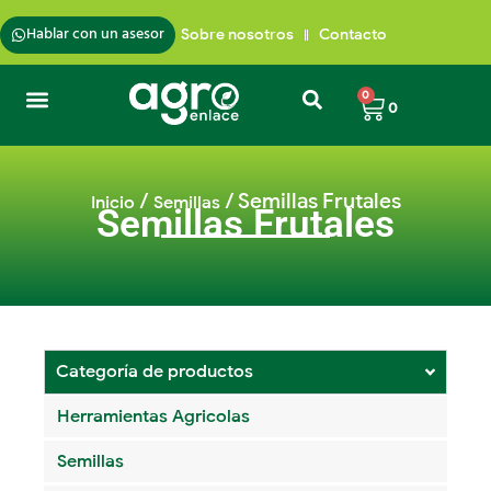
Hablar con un asesor
Sobre nosotros
Contacto
0
0
Semillas de Pasto
Insumos para plantas
Trampas para insectos
Cafés de Colombia
/
/ Semillas Frutales
Inicio
Semillas
Semillas Frutales
Categoría de productos
Herramientas Agricolas
Semillas