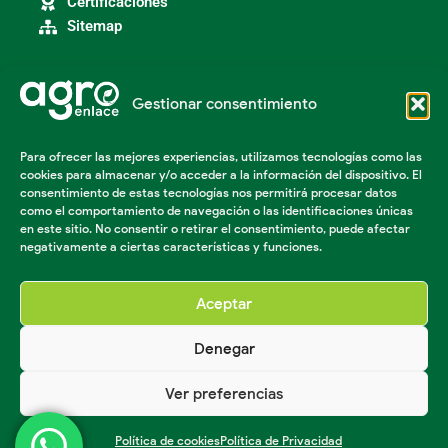
Certificaciones
Sitemap
Gestionar consentimiento
Categorías
Agroindustria
Para ofrecer las mejores experiencias, utilizamos tecnologías como las
Insumos Agrícolas
cookies para almacenar y/o acceder a la información del dispositivo. El
Maquinaria Agroindustrial
consentimiento de estas tecnologías nos permitirá procesar datos
Maquinaria Industrial
como el comportamiento de navegación o las identificaciones únicas
Acondicionador de suelos
en este sitio. No consentir o retirar el consentimiento, puede afectar
negativamente a ciertas características y funciones.
Herramientas Agricolas
Aceptar
Denegar
© Agro enlace 2023 Todos los derechos reservados.
Creado por Agencia Roco
Ver preferencias
Política de cookies
Política de Privacidad