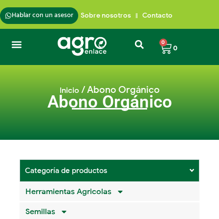
Ir
al
Hablar con un asesor
Sobre nosotros
Contacto
contenido
Carrito
0
0
/ Abono Orgánico
Inicio
Abono Orgánico
Categoría de productos
Herramientas Agricolas
Semillas